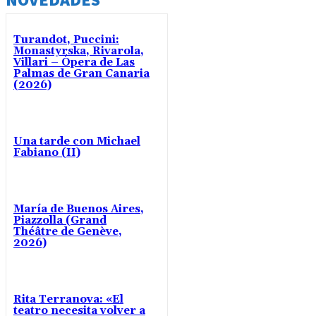
Turandot, Puccini:
Monastyrska, Rivarola,
Villari – Ópera de Las
Palmas de Gran Canaria
(2026)
Una tarde con Michael
Fabiano (II)
María de Buenos Aires,
Piazzolla (Grand
Théâtre de Genève,
2026)
Rita Terranova: «El
teatro necesita volver a