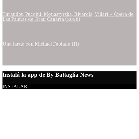
Turandot, Puccini: Monastyrska, Rivarola, Villari – Ópera de
Las Palmas de Gran Canaria (2026)
Una tarde con Michael Fabiano (II)
Instalá la app de By Battaglia News
INSTALAR