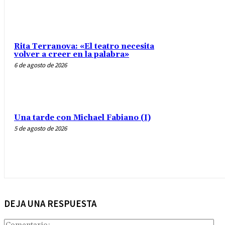
Rita Terranova: «El teatro necesita
volver a creer en la palabra»
6 de agosto de 2026
Una tarde con Michael Fabiano (I)
5 de agosto de 2026
DEJA UNA RESPUESTA
Com