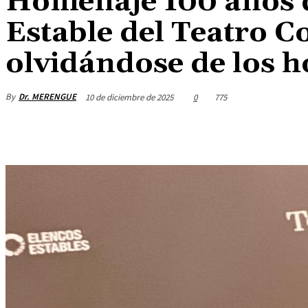
Homenaje 100 años d
Estable del Teatro C
olvidándose de los 
By
Dr. MERENGUE
10 de diciembre de 2025
0
775