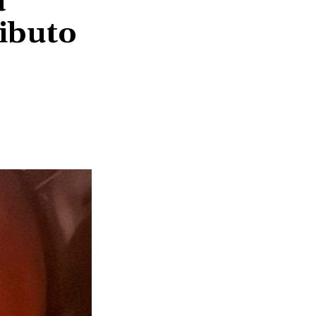
a
ributo