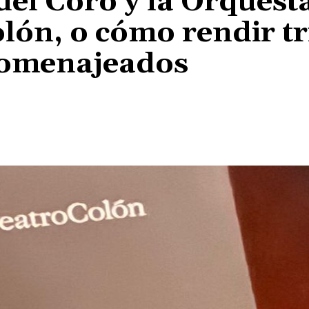
el Coro y la Orquest
olón, o cómo rendir t
homenajeados
Cuota