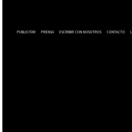
Recuperación de contraseña
Recupera tu contraseña
tu correo electrónico
Se te ha enviado una contraseña por correo electrónico.
PUBLICITAR
PRENSA
ESCRIBIR CON NOSOTROS
CONTACTO