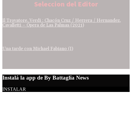
Seleccion del Editor
Il Trovatore, Verdi : Chacón Cruz / Herrera / Hernandez,
Cavalletti – Ópera de Las Palmas (2021)
Una tarde con Michael Fabiano (I)
Instalá la app de By Battaglia News
INSTALAR