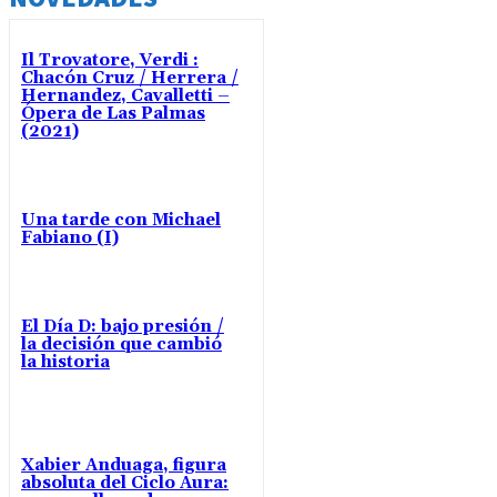
Il Trovatore, Verdi :
Chacón Cruz / Herrera /
Hernandez, Cavalletti –
Ópera de Las Palmas
(2021)
Una tarde con Michael
Fabiano (I)
El Día D: bajo presión /
la decisión que cambió
la historia
Xabier Anduaga, figura
absoluta del Ciclo Aura: