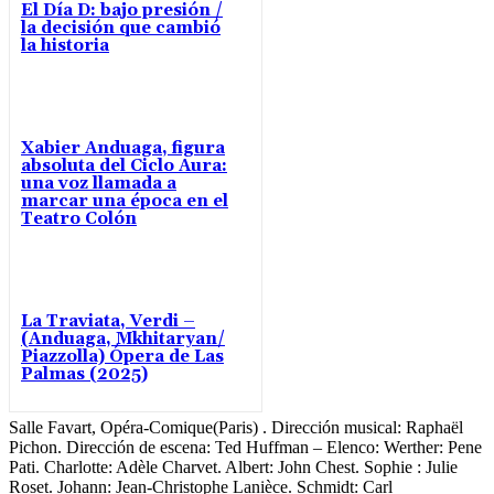
El Día D: bajo presión /
la decisión que cambió
la historia
Xabier Anduaga, figura
absoluta del Ciclo Aura:
una voz llamada a
marcar una época en el
Teatro Colón
La Traviata, Verdi –
(Anduaga, Mkhitaryan/
Piazzolla) Ópera de Las
Palmas (2025)
Salle Favart, Opéra-Comique(Paris) . Dirección musical: Raphaël
Pichon. Dirección de escena: Ted Huffman – Elenco: Werther: Pene
Pati. Charlotte: Adèle Charvet. Albert: John Chest. Sophie : Julie
Roset. Johann: Jean-Christophe Lanièce. Schmidt: Carl