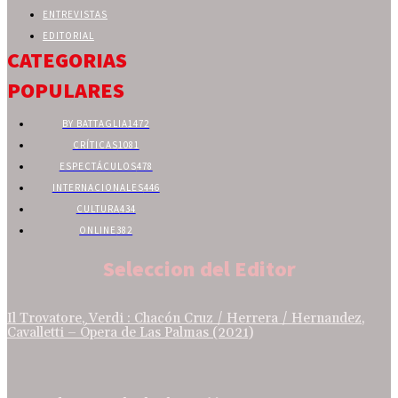
ENTREVISTAS
EDITORIAL
CATEGORIAS
POPULARES
BY BATTAGLIA
1472
CRÍTICAS
1081
ESPECTÁCULOS
478
INTERNACIONALES
446
CULTURA
434
ONLINE
382
Seleccion del Editor
Il Trovatore, Verdi : Chacón Cruz / Herrera / Hernandez,
Cavalletti – Ópera de Las Palmas (2021)