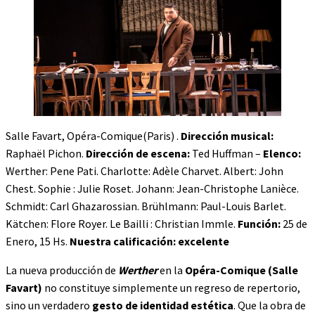
Salle Favart, Opéra-Comique(Paris) .
Dirección musical:
Raphaël Pichon.
Dirección de escena:
Ted Huffman –
Elenco:
Werther: Pene Pati. Charlotte: Adèle Charvet. Albert: John
Chest. Sophie : Julie Roset. Johann: Jean-Christophe Lanièce.
Schmidt: Carl Ghazarossian. Brühlmann: Paul-Louis Barlet.
Kätchen: Flore Royer. Le Bailli : Christian Immle.
Función:
25 de
Enero, 15 Hs.
Nuestra calificación: excelente
La nueva producción de
Werther
en la
Opéra-Comique (Salle
Favart)
no constituye simplemente un regreso de repertorio,
sino un verdadero
gesto de identidad estética
. Que la obra de