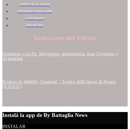
ESPECTÁCULOS
478
INTERNACIONALES
446
CULTURA
434
ONLINE
384
Seleccion del Editor
Domingo con Dr. Merengue: motosierra, San Cayetano y
Argentina
Romeo et Juliette, Gounod – Teatro dell’Opera di Roma
(V.S.O.E.)
Instalá la app de By Battaglia News
INSTALAR