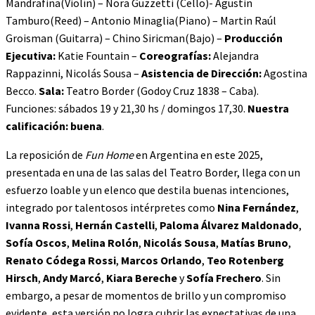
Mandrafina(Violín) – Nora Guzzetti (Cello)- Agustin
Tamburo(Reed) – Antonio Minaglia(Piano) – Martin Raúl
Groisman (Guitarra) – Chino Siricman(Bajo) –
Producción
Ejecutiva:
Katie Fountain –
Coreografías:
Alejandra
Rappazinni, Nicolás Sousa –
Asistencia de Dirección:
Agostina
Becco.
Sala:
Teatro Border (Godoy Cruz 1838 – Caba).
Funciones: sábados 19 y 21,30 hs / domingos 17,30.
Nuestra
calificación: buena
.
La reposición de
Fun Home
en Argentina en este 2025,
presentada en una de las salas del Teatro Border, llega con un
esfuerzo loable y un elenco que destila buenas intenciones,
integrado por talentosos intérpretes como
Nina Fernández
,
Ivanna Rossi
,
Hernán Castelli
,
Paloma Álvarez Maldonado
,
Sofía Oscos
,
Melina Rolón
,
Nicolás Sousa
,
Matías Bruno
,
Renato Códega Rossi
,
Marcos Orlando
,
Teo Rotenberg
Hirsch
,
Andy Marcó
,
Kiara Bereche
y
Sofía Frechero
. Sin
embargo, a pesar de momentos de brillo y un compromiso
evidente, esta versión no logra cubrir las expectativas de una