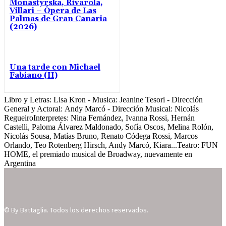
Monastyrska, Rivarola,
Villari – Ópera de Las
Palmas de Gran Canaria
(2026)
Una tarde con Michael
Fabiano (II)
Libro y Letras: Lisa Kron - Musica: Jeanine Tesori - Dirección
General y Actoral: Andy Marcó - Dirección Musical: Nicolás
RegueiroInterpretes: Nina Fernández, Ivanna Rossi, Hernán
Castelli, Paloma Álvarez Maldonado, Sofía Oscos, Melina Rolón,
Nicolás Sousa, Matías Bruno, Renato Códega Rossi, Marcos
Orlando, Teo Rotenberg Hirsch, Andy Marcó, Kiara...
Teatro: FUN
HOME, el premiado musical de Broadway, nuevamente en
Argentina
© By Battaglia. Todos los derechos reservados.