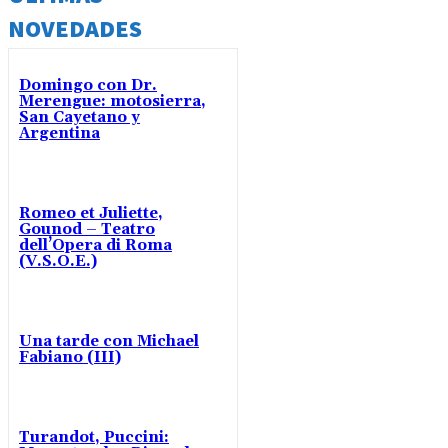
NOVEDADES
Domingo con Dr.
Merengue: motosierra,
San Cayetano y
Argentina
Romeo et Juliette,
Gounod – Teatro
dell’Opera di Roma
(V.S.O.E.)
Una tarde con Michael
Fabiano (III)
Turandot, Puccini: