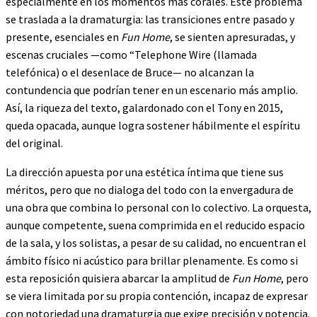
especialmente en los momentos más corales. Este problema
se traslada a la dramaturgia: las transiciones entre pasado y
presente, esenciales en
Fun Home
, se sienten apresuradas, y
escenas cruciales —como “Telephone Wire (llamada
telefónica) o el desenlace de Bruce— no alcanzan la
contundencia que podrían tener en un escenario más amplio.
Así, la riqueza del texto, galardonado con el Tony en 2015,
queda opacada, aunque logra sostener hábilmente el espíritu
del original.
La dirección apuesta por una estética íntima que tiene sus
méritos, pero que no dialoga del todo con la envergadura de
una obra que combina lo personal con lo colectivo. La orquesta,
aunque competente, suena comprimida en el reducido espacio
de la sala, y los solistas, a pesar de su calidad, no encuentran el
ámbito físico ni acústico para brillar plenamente. Es como si
esta reposición quisiera abarcar la amplitud de
Fun Home
, pero
se viera limitada por su propia contención, incapaz de expresar
con notoriedad una dramaturgia que exige precisión y potencia.