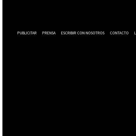
Recuperación de contraseña
Recupera tu contraseña
tu correo electrónico
Se te ha enviado una contraseña por correo electrónico.
PUBLICITAR
PRENSA
ESCRIBIR CON NOSOTROS
CONTACTO