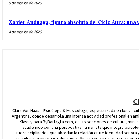
5 de agosto de 2026
Xabier Anduaga, figura absoluta del Ciclo Aura: una
4 de agosto de 2026
C
Clara Von Haas – Psicóloga & Musicóloga, especializada en los víncu
Argentina, donde desarrolla una intensa actividad profesional en a
Klass y para ByBattaglia.com, en las secciones de cultura, músic
académico con una perspectiva humanista que integra psicolo
interdisciplinarios que abordan la relación entre identidad sonora
artículos y programas educativos. Su trabajo se caracteriza por una