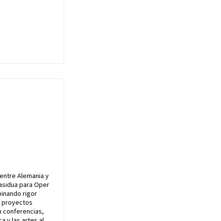
 entre Alemania y
 asidua para Oper
binando rigor
n proyectos
n conferencias,
 y las artes al