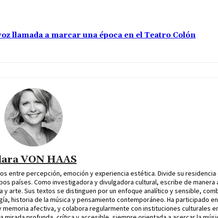
 voz llamada a marcar una época en el Teatro Colón
lara VON HAAS
los entre percepción, emoción y experiencia estética. Divide su residencia
mbos países. Como investigadora y divulgadora cultural, escribe de manera
a y arte. Sus textos se distinguen por un enfoque analítico y sensible, com
gía, historia de la música y pensamiento contemporáneo. Ha participado e
 y memoria afectiva, y colabora regularmente con instituciones culturales e
 mirada profunda, crítica y accesible, siempre orientada a acercar la música