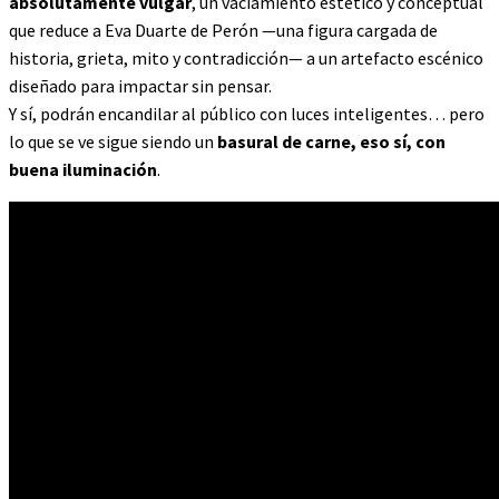
absolutamente vulgar
, un vaciamiento estético y conceptual
que reduce a Eva Duarte de Perón —una figura cargada de
historia, grieta, mito y contradicción— a un artefacto escénico
diseñado para impactar sin pensar.
Y sí, podrán encandilar al público con luces inteligentes… pero
lo que se ve sigue siendo un
basural de carne, eso sí, con
buena iluminación
.