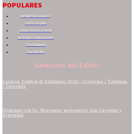
POPULARES
BY BATTAGLIA
1472
CRÍTICAS
1081
ESPECTÁCULOS
478
INTERNACIONALES
447
CULTURA
434
ONLINE
385
Seleccion del Editor
Carmen, Festival de Salzburgo 2026 : Grigorian / Tetelman
/ Currentiz
Domingo con Dr. Merengue: motosierra, San Cayetano y
Argentina