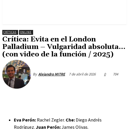
CRÍTICAS
ONLINE
Crítica: Evita en el London
Palladium – Vulgaridad absoluta…
(con video de la función / 2025)
7 de abril de 2026
0
704
By
Alejandro MITRE
Eva Perón:
Rachel Zegler.
Che:
Diego Andrés
Rodríguez.
Juan Perón:
James Olivas.