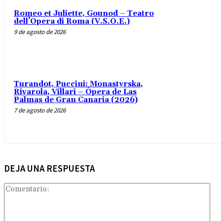
Romeo et Juliette, Gounod – Teatro
dell’Opera di Roma (V.S.O.E.)
9 de agosto de 2026
Turandot, Puccini: Monastyrska,
Rivarola, Villari – Ópera de Las
Palmas de Gran Canaria (2026)
7 de agosto de 2026
DEJA UNA RESPUESTA
Com