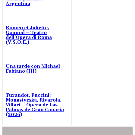
Argentina
Romeo et Juliette,
Gounod – Teatro
dell’Opera di Roma
(V.S.O.E.)
Una tarde con Michael
Fabiano (III)
Turandot, Puccini:
Monastyrska, Rivarola,
Villari – Ópera de Las
Palmas de Gran Canaria
(2026)