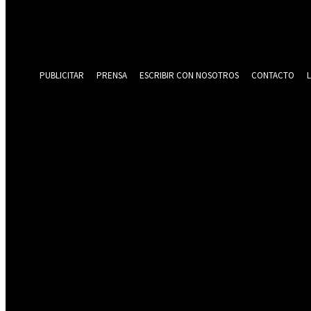
Recuperación de contraseña
Recupera tu contraseña
tu correo electrónico
Se te ha enviado una contraseña por correo electrónico.
PUBLICITAR
PRENSA
ESCRIBIR CON NOSOTROS
CONTACTO