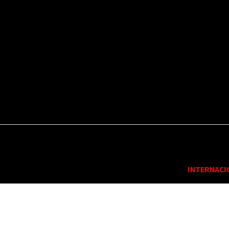
RA
POR EL MUNDO
ESPECTÁCULOS
INTERNACI